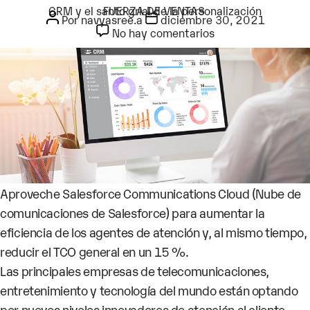
Mes:
diciembre 2021
Autor de la entrada
Categorías
CRM y el santo grial de la personalización
FUERZA DE VENTAS
Fecha de la entrada
Por
navyasree.a
diciembre 30, 2021
en CRM y el santo g
No hay comentarios
Aproveche Salesforce Communications Cloud (Nube de
comunicaciones de Salesforce) para aumentar la
eficiencia de los agentes de atención y, al mismo tiempo,
reducir el TCO general en un 15 %.
Las principales empresas de telecomunicaciones,
entretenimiento y tecnología del mundo están optando
por nuevos niveles innovadores de atención al cliente