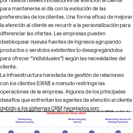
para mantenerse al día con la evolución de las
preferencias de los clientes. Una forma eficaz de mejorar
la atención al cliente es recurrir a la personalización para
diferenciar las ofertas. Las empresas pueden
desbloquear nuevas fuentes de ingresos agrupando
productos o servicios existentes (o desagregándolos
para ofrecer “individuales”) según las necesidades del
cliente.
La infraestructura heredada de gestión de relaciones
con los clientes (CRM) a menudo restringe las
operaciones de la empresa. Algunos de los principales
desafíos que enfrentan los agentes de atención al cliente
debido a los sistemas CRM heredados son:
Los datos deben provenir de varias aplicaciones diferentes, lo que da como resultado formatos de datos variados.
La ausencia de integraciones API específicas de tecnología para facturación, facturación, etc., restringe el flujo de gestión de pedidos.
La intervención manual frecuente acaba con la eficiencia, debido a errores y a la lenta resolución de los problemas de los clientes.
No hay posibilidad de brindar una experiencia personalizada debido a la falta de información sobre los hábitos de compra del cliente.