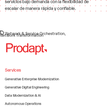
servicios bajo demanda con la flexibilidad de
escalar de manera rápida y confiable.
Etiquetas
Network & Service Orchestration
,
Network Transformation
Services
Generative Enterprise Modernization
Generative Digital Engineering
Data Modernization & AI
Autonomous Operations