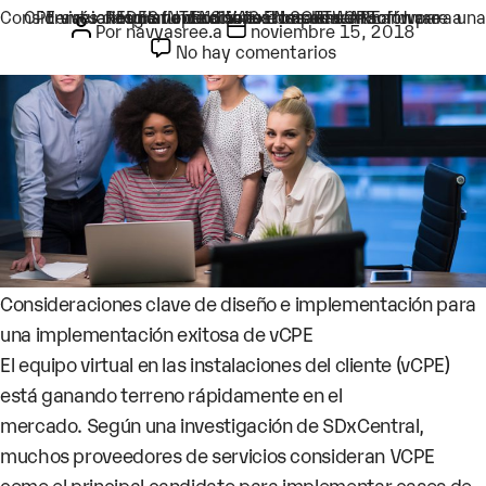
Etiqueta:
Network Transformation
Autor de la entrada
Categorías
REDES INTENSIVAS EN SOFTWARE
CPE virtual: lograr operaciones basadas en hardware a través de una función virtual basada en software Consideraciones clave de diseño e implementación para una implementación exitosa de vCPE
Fecha de la entrada
Por
navyasree.a
noviembre 15, 2018
en CPE virtual: lo
No hay comentarios
Consideraciones clave de diseño e implementación para
una implementación exitosa de vCPE
El equipo virtual en las instalaciones del cliente (vCPE)
está ganando terreno rápidamente en el
mercado. Según una investigación de SDxCentral,
muchos proveedores de servicios consideran VCPE
como el principal candidato para implementar casos de